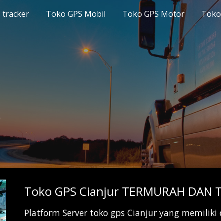
 tracker
Toko GPS Mobil
Toko GPS Motor
Toko
ip to main content
Skip to navigat
)
Toko GPS Cianjur TERMURAH DAN 
Platform Server toko gps Cianjur yang memili