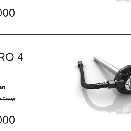
000
RO 4
an
t Berat
000