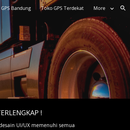
 GPS Bandung
Toko GPS Terdekat
More
ion
TERLENGKAP !
ki desain UI/UX memenuhi semua