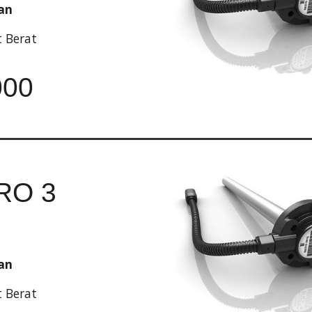
an
t Berat
000
RO 3
an
t Berat