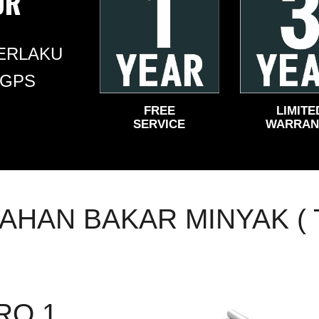
UR
ERLAKU
 GPS
FREE
LIMITE
SERVICE
WARRAN
AHAN BAKAR MINYAK ( 
RO 1