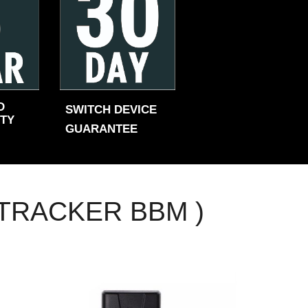
D
SWITCH DEVICE
TY
GUARANTEE
TRACKER BBM )