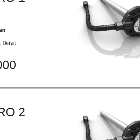
an
t Berat
000
RO 2